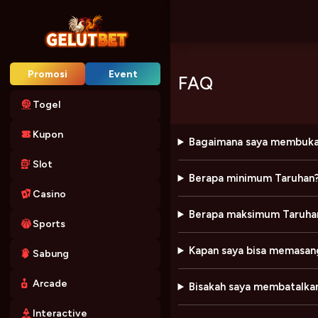
Promosi
Event
FAQ
Togel
Kupon
Bagaimana saya membuka
Slot
Berapa minimum Taruhan
Casino
Berapa maksimum Taruha
Sports
Kapan saya bisa memasan
Sabung
Arcade
Bisakah saya membatalka
Interactive