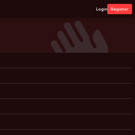
Login
Register