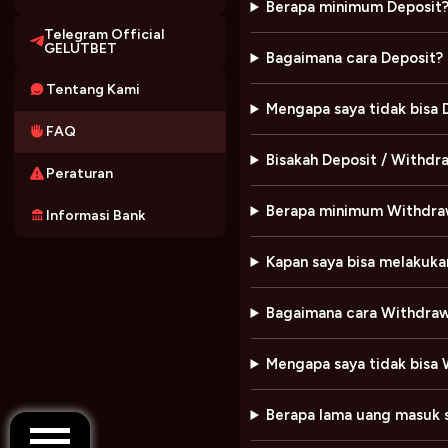
Berapa minimum Deposit
Telegram Official
GELUTBET
Bagaimana cara Deposit?
Tentang Kami
Mengapa saya tidak bisa 
FAQ
Bisakah Deposit / Withdr
Peraturan
Berapa minimum Withdra
Informasi Bank
Kapan saya bisa melakuk
Bagaimana cara Withdra
Mengapa saya tidak bisa
Berapa lama uang masuk 